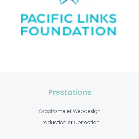
Prestations
Graphisme et Webdesign
Gérer le consentement aux
Traduction et Correction
cookies