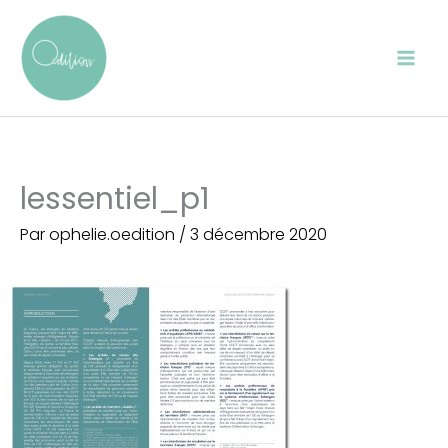
Aller
au
contenu
lessentiel_p1
Par
ophelie.oedition
/
3 décembre 2020