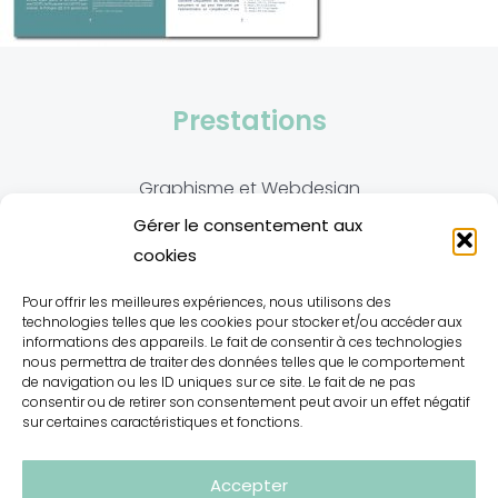
Prestations
Graphisme et Webdesign
Gérer le consentement aux
Traduction et Correction
cookies
Contact
Pour offrir les meilleures expériences, nous utilisons des
technologies telles que les cookies pour stocker et/ou accéder aux
informations des appareils. Le fait de consentir à ces technologies
nous permettra de traiter des données telles que le comportement
ophelie@oedition.com
de navigation ou les ID uniques sur ce site. Le fait de ne pas
consentir ou de retirer son consentement peut avoir un effet négatif
Tel. (+33) 07 50 31 24 49
sur certaines caractéristiques et fonctions.
Accepter