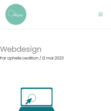
Aller
au
contenu
Webdesign
Par
ophelie.oedition
/
12 mai 2023