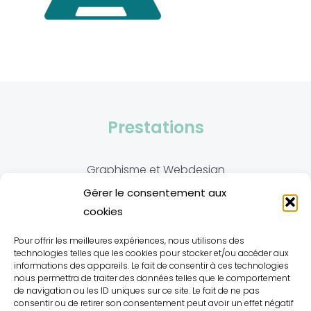
Prestations
Graphisme et Webdesign
Gérer le consentement aux
Traduction et Correction
cookies
Contact
Pour offrir les meilleures expériences, nous utilisons des
technologies telles que les cookies pour stocker et/ou accéder aux
informations des appareils. Le fait de consentir à ces technologies
nous permettra de traiter des données telles que le comportement
ophelie@oedition.com
de navigation ou les ID uniques sur ce site. Le fait de ne pas
consentir ou de retirer son consentement peut avoir un effet négatif
Tel. (+33) 07 50 31 24 49